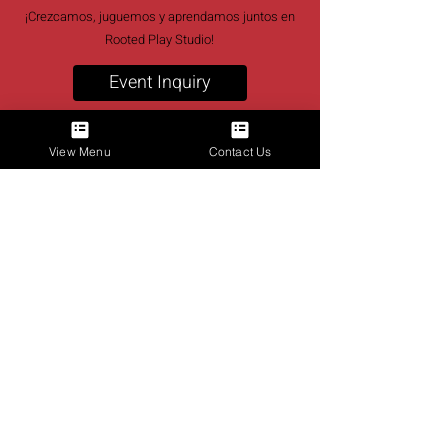
¡Crezcamos, juguemos y aprendamos juntos en
Rooted Play Studio!
Event Inquiry
View Menu
Contact Us
Talk to Us
123-456-7890
info@misitio.com